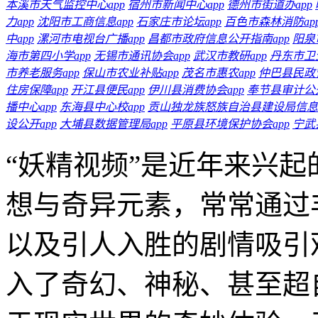
本溪市天气监控中心app
宿州市新闻中心app
德州市街道办app
力app
沈阳市工商信息app
石家庄市论坛app
百色市森林消防ap
中app
漯河市电视台广播app
昌都市政府信息公开指南app
阳泉
海市第四小学app
无锡市通讯协会app
武汉市教研app
丹东市卫生
市养老服务app
保山市农业补贴app
茂名市惠农app
仲巴县民政管
住房保障app
开江县便民app
伊川县消费协会app
奉节县审计公开
播中心app
东海县中心校app
贡山独龙族怒族自治县建设局信息a
设公开app
大埔县数据管理局app
平原县环境保护协会app
宁武
“妖精视频”是近年来兴
想与奇异元素，常常通过
以及引人入胜的剧情吸引
入了奇幻、神秘、甚至超