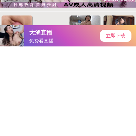
apk3下载站
首页
安卓软件
安卓游戏
专题
主页
>
手机软件
>
其他
> 3DMAX9喷射
3DMAX9喷射
大小：90.2MB
类别：其他
语言：简体中文
系统：Android or ios
更新时间：2025-06-20 12:50:20
立即下载